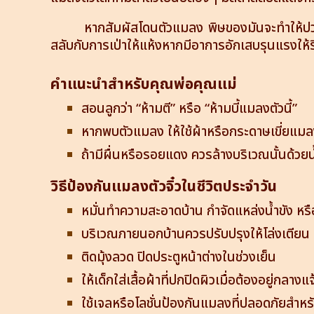
หากสัมผัสโดนตัวแมลง พิษของมันจะทำให้ปวดแ
สลับกับการเป่าให้แห้งหากมีอาการอักเสบรุนแรงให
คำแนะนำสำหรับคุณพ่อคุณแม่
สอนลูกว่า “ห้ามตี” หรือ “ห้ามบี้แมลงตัวนี้”
หากพบตัวแมลง ให้ใช้ผ้าหรือกระดาษเขี่ยแมล
ถ้ามีผื่นหรือรอยแดง ควรล้างบริเวณนั้นด้วย
วิธีป้องกันแมลงตัวจิ๋วในชีวิตประจำวัน
หมั่นทำความสะอาดบ้าน กำจัดแหล่งน้ำขัง ห
บริเวณภายนอกบ้านควรปรับปรุงให้โล่งเตียน 
ติดมุ้งลวด ปิดประตูหน้าต่างในช่วงเย็น
ให้เด็กใส่เสื้อผ้าที่ปกปิดผิวเมื่อต้องอยู่กลางแ
ใช้เจลหรือโลชั่นป้องกันแมลงที่ปลอดภัยสำหร