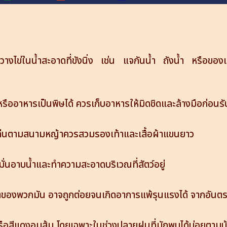
ไข่ในน้ำสะอาดที่ขังนิ่ง เช่น แจกันน้ำ ถังน้ำ หรือของเล
ยหรืออาหารเป็นพิษได้ ควรเก็บอาหารให้มิดชิดและล้างมือก่
่เล่นตามสนามหญ้าควรสวมรองเท้าและเสื้อผ้าแขนยาว
มั่นอาบน้ำและทำความสะอาดบริเวณที่สัตว์อยู่
ขตของพวกมัน อาจถูกต่อยจนเกิดอาการแพ้รุนแรงได้ จากอันตรา
ดงหรือสีแดงอมส้ม โดยเฉพาะในช่วงปลายฝนที่มักพบได้บ่อยตาม