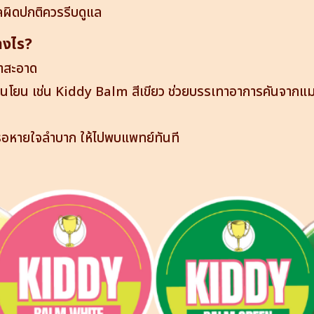
ลผิดปกติควรรีบดูแล
างไร?
น้ำสะอาด
อนโยน เช่น Kiddy Balm สีเขียว ช่วยบรรเทาอาการคันจากแ
ือหายใจลำบาก ให้ไปพบแพทย์ทันที