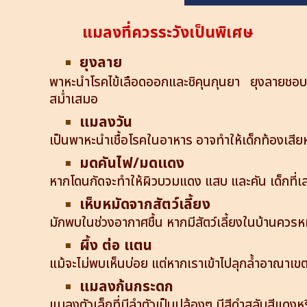
แมลงที่ควรระวังเป็นพิเศษ
ยุงลาย
พาหะนำโรคไข้เลือดออกและชิคุนกุนยา ยุงลายชอบวาง
สม่ำเสมอ
แมลงวัน
เป็นพาหะนำเชื้อโรคในอาหาร อาจทำให้เด็กท้องเสี
มดคันไฟ/มดแดง
หากโดนกัดจะทำให้ผิวบวมแดง แสบ และคัน เด็กที
เห็บหมัดจากสัตว์เลี้ยง
มักพบในช่วงอากาศชื้น หากมีสัตว์เลี้ยงในบ้านควรห
ผึ้ง ต่อ แตน
แม้จะไม่พบเห็นบ่อย แต่หากเราเข้าไปลุกล้ำอาณาเ
แมลงก้นกระดก
แมลงตัวเล็กที่มีลำตัวเป็นปล้องๆ มีสีดำสลับสีแ