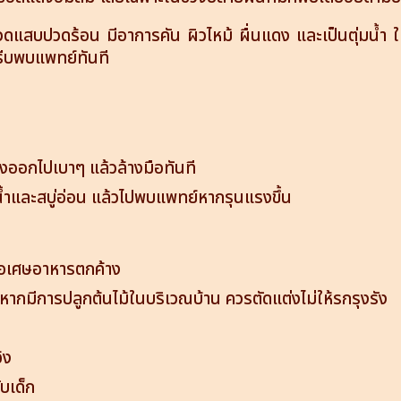
สบปวดร้อน มีอาการคัน ผิวไหม้ ผื่นแดง และเป็นตุ่มน้ำ ให
้รีบพบแพทย์ทันที
งออกไปเบาๆ แล้วล้างมือทันที
น้ำและสบู่อ่อน แล้วไปพบแพทย์หากรุนแรงขึ้น
รือเศษอาหารตกค้าง
หากมีการปลูกต้นไม้ในบริเวณบ้าน ควรตัดแต่งไม่ให้รกรุงรัง
จ้ง
ับเด็ก