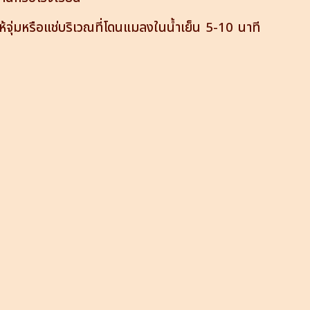
้จุ่มหรือแช่บริเวณที่โดนแมลงในน้ำเย็น 5-10 นาที