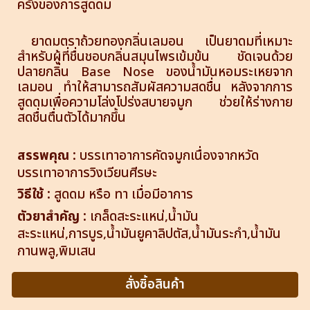
ครั้งของการสูดดม
ยาดมตราถ้วยทองกลิ่นเลมอน เป็นยาดมที่เหมาะ
สำหรับผู้ที่ชื่นชอบกลิ่นสมุนไพรเข้มข้น ชัดเจนด้วย
ปลายกลิ่น Base Nose ของน้ำมันหอมระเหยจาก
เลมอน ทำให้สามารถสัมผัสความสดชื่น หลังจากการ
สูดดมเพื่อความโล่งโปร่งสบายจมูก ช่วยให้ร่างกาย
สดชื่นตื่นตัวได้มากขึ้น
สรรพคุณ :
บรรเทาอาการคัดจมูกเนื่องจากหวัด
บรรเทาอาการวิงเวียนศีรษะ
วิธีใช้ :
สูดดม หรือ ทา เมื่อมีอาการ
ตัวยาสำคัญ :
เกล็ดสะระแหน่,น้ำมัน
สะระแหน่,การบูร,น้ำมันยูคาลิปตัส,น้ำมันระกำ,น้ำมัน
กานพลู,พิมเสน
สั่งซิ้อสินค้า