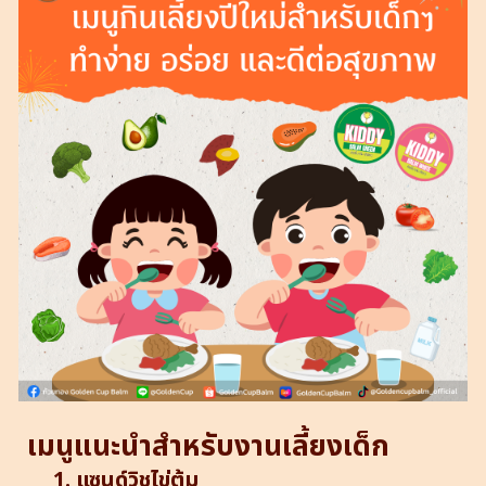
เมนูแนะนำสำหรับงานเลี้ยงเด็ก
1. แซนด์วิชไข่ต้ม