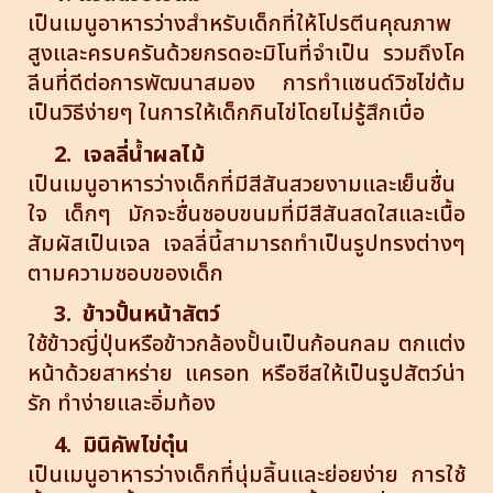
เป็นเมนูอาหารว่างสำหรับเด็กที่ให้โปรตีนคุณภาพ
สูงและครบครันด้วยกรดอะมิโนที่จำเป็น รวมถึงโค
ลีนที่ดีต่อการพัฒนาสมอง การทำแซนด์วิชไข่ต้ม
เป็นวิธีง่ายๆ ในการให้เด็กกินไข่โดยไม่รู้สึกเบื่อ
2. เจลลี่น้ำผลไม้
เป็นเมนูอาหารว่างเด็กที่มีสีสันสวยงามและเย็นชื่น
ใจ เด็กๆ มักจะชื่นชอบขนมที่มีสีสันสดใสและเนื้อ
สัมผัสเป็นเจล เจลลี่นี้สามารถทำเป็นรูปทรงต่างๆ
ตามความชอบของเด็ก
3. ข้าวปั้นหน้าสัตว์
ใช้ข้าวญี่ปุ่นหรือข้าวกล้องปั้นเป็นก้อนกลม ตกแต่ง
หน้าด้วยสาหร่าย แครอท หรือชีสให้เป็นรูปสัตว์น่า
รัก ทำง่ายและอิ่มท้อง
4. มินิคัพไข่ตุ๋น
เป็นเมนูอาหารว่างเด็กที่นุ่มลิ้นและย่อยง่าย การใช้