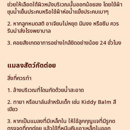
ช่วยให้เลือดใต้ผิวหนังบริเวณนั้นออกน้อยลง โดยใช้ผ้า
ชุบน้ำเย็นประคบหรือใช้ผ้าห่อน้ำแข็งประคบเบาๆ
2. หากลูกหมดสติ อาเจียนไม่หยุด มึนงง หรือซึม ควร
รีบนำส่งโรงพยาบาล
3. คอยสังเกตอาการอย่างใกล้ชิดอย่างน้อย 24 ชั่วโมง
แมลงสัตว์กัดต่อย
สิ่งที่ควรทำ
1. ล้างบริเวณที่โดนกัดด้วยน้ำสะอาด
2. ทายา หรือบาล์มสำหรับเด็ก เช่น Kiddy Balm สี
เขียว
3. หากเป็นแมลงที่มีเหล็กใน ให้ใช้ลูกกุญแจที่มีรูกด
ตรงจุดที่ถูกต่อย แล้วใช้ที่หนีบคีบเอาเหล็กในออก